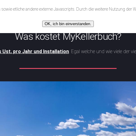
Was?
Warum?
Wieviel?
Wie?
Wir
Testve
sowie etliche andere externe Javascripts. Durch die weitere Nutzung der
OK, ich bin einverstanden.
Was kostet MyKellerbuch?
s Ust. pro Jahr und Installation
. Egal welche und wie viele der 