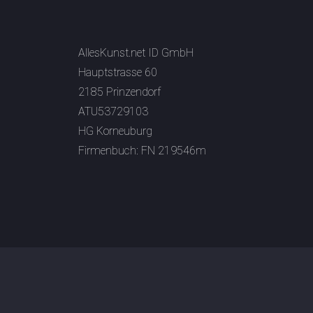
AllesKunst.net ID GmbH
Hauptstrasse 60
2185 Prinzendorf
ATU53729103
HG Korneuburg
Firmenbuch: FN 219546m