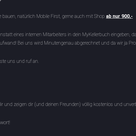
?
 bauen, natürlich Mobile First, gerne auch mit Shop
ab nur 900,-
nstatt eines internen Mitarbeiters in dein MyKellerbuch eingeben, da
fwand! Bei uns wird Minutengenau abgerechnet und da wir ja Profis 
ste uns und ruf an.
 und zeigen dir (und deinen Freunden) völlig kostenlos und unver
wort!