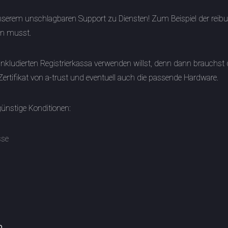
unserem unschlagbaren Support zu Diensten! Zum Beispiel der reib
un musst.
nkludierten Registrierkassa verwenden willst, denn dann brauchs
Zertifikat von a-trust und eventuell auch die passende Hardware.
günstige Konditionen:
sse