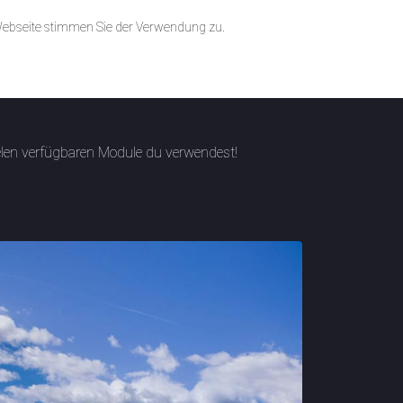
rsion Buchen
 Webseite stimmen Sie der Verwendung zu.
vielen verfügbaren Module du verwendest!