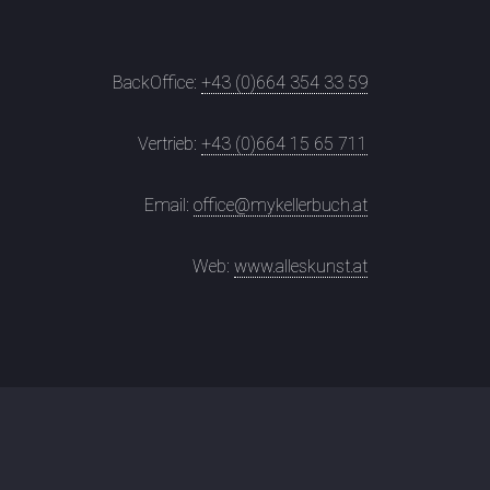
BackOffice:
+43 (0)664 354 33 59
Vertrieb:
+43 (0)664 15 65 711
Email:
office@mykellerbuch.at
Web:
www.alleskunst.at