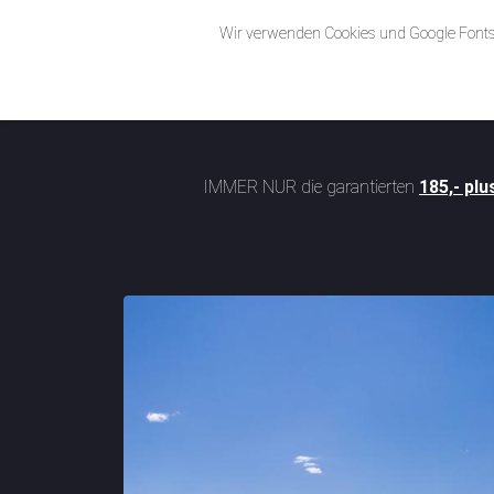
Wir verwenden Cookies und Google Fonts 
IMMER NUR die garantierten
185,- plu